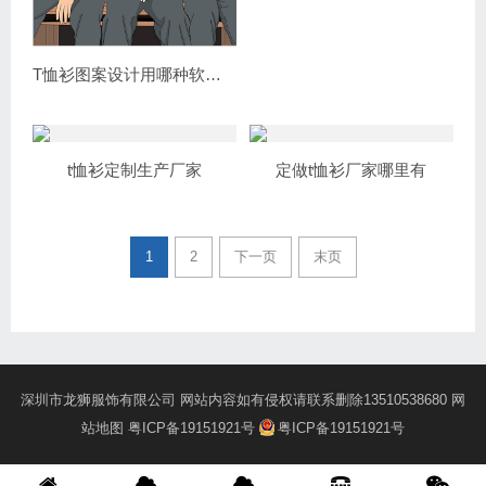
T恤衫图案设计用哪种软件？
t恤衫定制生产厂家
定做t恤衫厂家哪里有
1
2
下一页
末页
深圳市龙狮服饰有限公司 网站内容如有侵权请联系删除13510538680
网
站地图
粤ICP备19151921号
粤ICP备19151921号